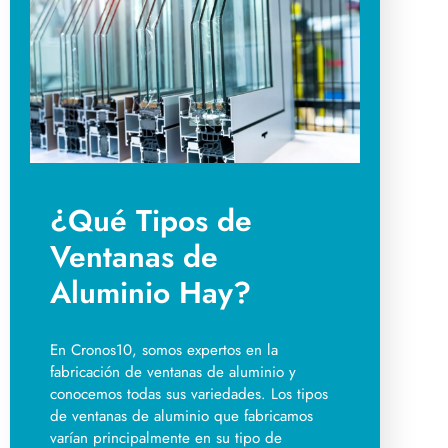
¿Qué Tipos de
Ventanas de
Aluminio Hay?
En Cronos10, somos expertos en la
fabricación de ventanas de aluminio y
conocemos todas sus variedades. Los tipos
de ventanas de aluminio que fabricamos
varían principalmente en su tipo de