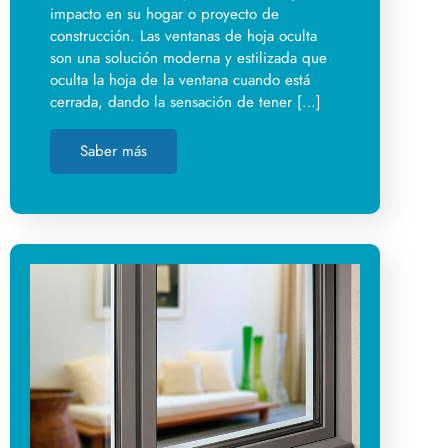
impacto en su hogar o proyecto de
construcción. Las ventanas de hoja oculta
son una solución moderna y estilizada que
oculta la hoja de la ventana cuando está
cerrada, dando la sensación de tener […]
Saber más