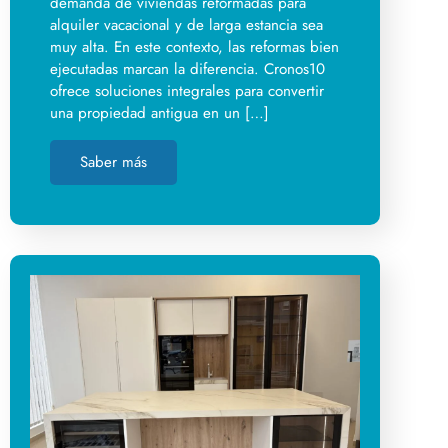
demanda de viviendas reformadas para
alquiler vacacional y de larga estancia sea
muy alta. En este contexto, las reformas bien
ejecutadas marcan la diferencia. Cronos10
ofrece soluciones integrales para convertir
una propiedad antigua en un […]
Saber más