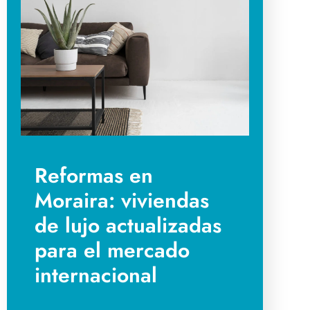
Reformas en
Moraira: viviendas
de lujo actualizadas
para el mercado
internacional