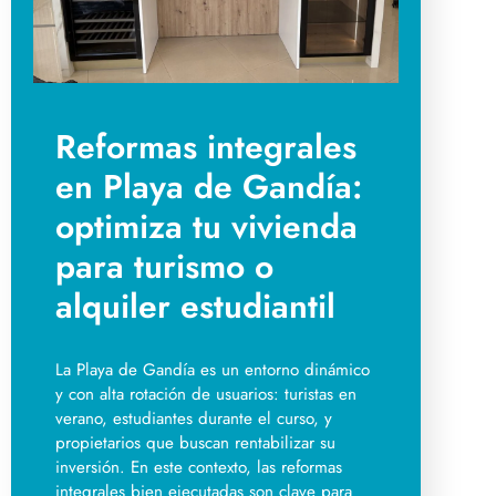
Reformas integrales
en Playa de Gandía:
optimiza tu vivienda
para turismo o
alquiler estudiantil
La Playa de Gandía es un entorno dinámico
y con alta rotación de usuarios: turistas en
verano, estudiantes durante el curso, y
propietarios que buscan rentabilizar su
inversión. En este contexto, las reformas
integrales bien ejecutadas son clave para