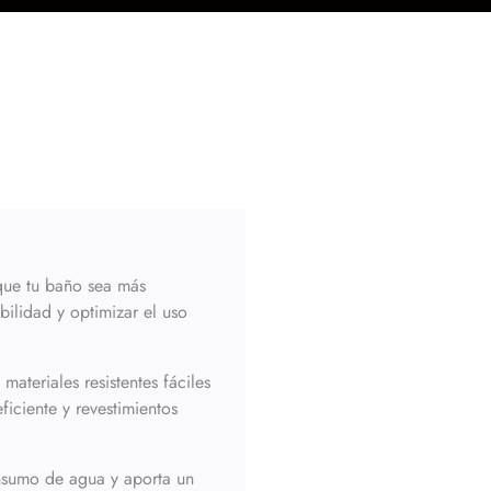
que tu baño sea más
ilidad y optimizar el uso
materiales resistentes fáciles
ficiente y revestimientos
onsumo de agua y aporta un