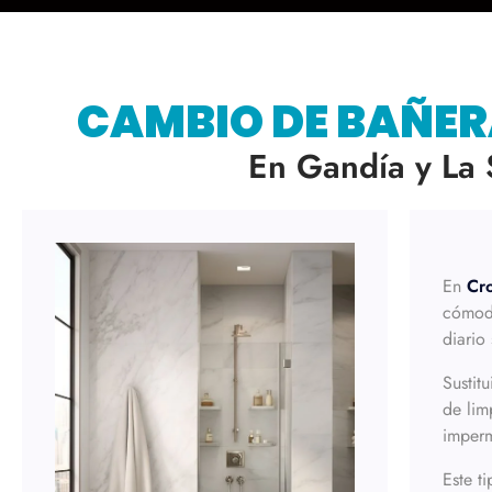
CAMBIO DE BAÑER
En Gandía y La 
En
Cr
cómodo
diario
Sustit
de lim
imperm
Este t