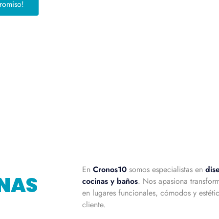
promiso!
En
Cronos10
somos especialistas en
dis
INAS
cocinas y baños
. Nos apasiona transform
en lugares funcionales, cómodos y estét
cliente.