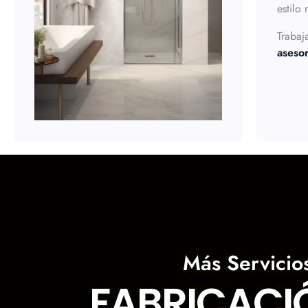
estilo
Trabaj
aseso
Más Servicio
FABRICACI