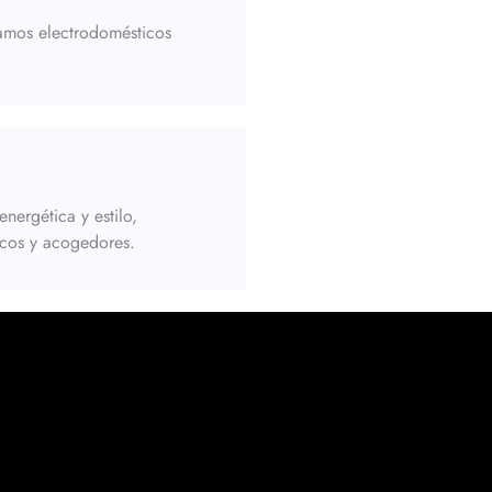
amos electrodomésticos
ergética y estilo,
icos y acogedores.