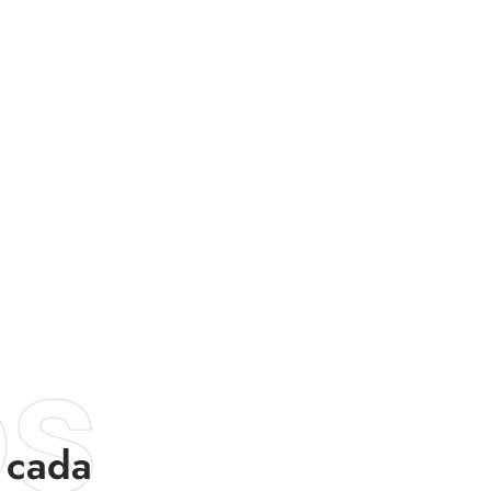
os
 cada