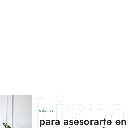
stros servicios
List
estamos
para asesorarte en